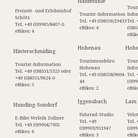
Haidmühle
Tour
Freizeit- und Erlebnishof
Tourist-Information
Info
Schötz
Tel. +49 (0)8556/19433
Tel. 
Tel. +49 (0)9965/8407-0
eBikes: 4
(0)8
eBikes: 4
eBike
Hohenau
Hoh
Hinterschmiding
Tourismusbüro
Tour
Tourist-Information
Hohenau
Info
Tel. +49 (0)8551/5325 oder
Tel. +49 (0)8558/9604-
Tel. 
+49 (0)8551/9624-0
44
(0)9
eBikes: 5
eBikes: 2
eBike
Iggensbach
Lam
Hunding-Sondorf
Fahrrad-Studio
Velo
E-Bike Verleih Zollner
Tel. +49
Tel. 
Tel. +49 (0)9904/7302
(0)9903/951947
(0)9
eBikes: 6
eBikes: 3
eBike