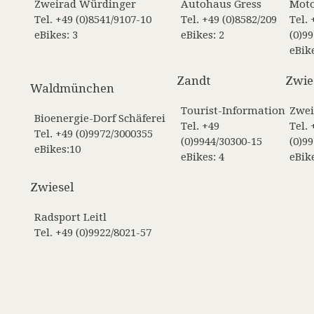
Zweirad Würdinger
Autohaus Gress
Moto
Tel. +49 (0)8541/9107-10
Tel. +49 (0)8582/209
Tel. 
eBikes: 3
eBikes: 2
(0)9
eBike
Zandt
Zwie
Waldmünchen
Tourist-Information
Zwei
Bioenergie-Dorf Schäferei
Tel. +49
Tel. 
Tel. +49 (0)9972/3000355
(0)9944/30300-15
(0)9
eBikes:10
eBikes: 4
eBike
Zwiesel
Radsport Leitl
Tel. +49 (0)9922/8021-57