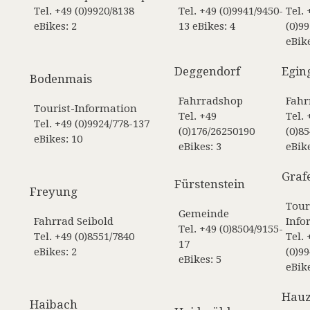
Tel. +49 (0)9920/8138
Tel. +49 (0)9941/9450-
Tel. 
eBikes: 2
13 eBikes: 4
(0)9
eBike
Deggendorf
Egin
Bodenmais
Fahrradshop
Fahr
Tourist-Information
Tel. +49
Tel. 
Tel. +49 (0)9924/778-137
(0)176/26250190
(0)8
eBikes: 10
eBikes: 3
eBike
Graf
Fürstenstein
Freyung
Tour
Gemeinde
Fahrrad Seibold
Info
Tel. +49 (0)8504/9155-
Tel. +49 (0)8551/7840
Tel. 
17
eBikes: 2
(0)9
eBikes: 5
eBike
Hauz
Haibach