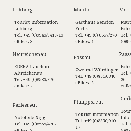
Lohberg
Mauth
Moo
Tourist-Information
Gasthaus-Pension
Marc
Lohberg
Fuchs
Fahr
Tel. +49 (0)9943/9413-13
Tel. +49 (0) 8557/270
Tel. 
eBikes: 3
eBikes: 4
(0)9
Neureichenau
Pass
Passau
EDEKA Rauch in
Fahr
Zweirad Würdinger
Altreichenau
Tel. 
Tel. +49 (0)851/6346
Tel. +49 (0)8583/376
26
eBikes: 2
eBikes: 2
eBike
Rim
Philippsreut
Perlesreut
Tour
Tourist-Information
Autoteile Niggl
Info
Tel. +49 (0)8550/910-
Tel. +49 (0)8555/47021
Tel. 
17
eBikes: 2
(0)9