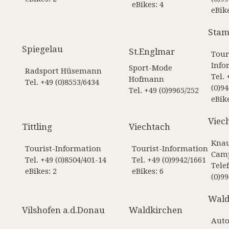
eBikes: 4
eBike
Stam
Spiegelau
St.Englmar
Tour
Info
Sport-Mode
Radsport Hüsemann
Tel. 
Hofmann
Tel. +49 (0)8553/6434
(0)9
Tel. +49 (0)9965/252
eBike
Viec
Tittling
Viechtach
Kna
Tourist-Information
Tourist-Information
Cam
Tel. +49 (0)8504/401-14
Tel. +49 (0)9942/1661
Tele
eBikes: 2
eBikes: 6
(0)9
Wal
Vilshofen a.d.Donau
Waldkirchen
Auto