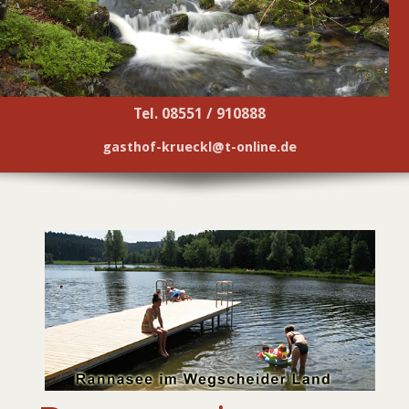
Tel. 08551 / 910888
gasthof-krueckl@t-online.de