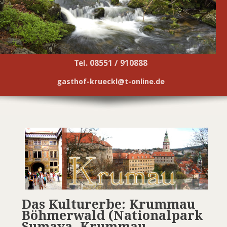
Tel. 08551 / 910888
gasthof-krueckl@t-online.de
Das Kulturerbe: Krummau
Böhmerwald (Nationalpark
Sumava, Krummau,