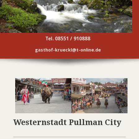
Tel. 08551 / 910888
gasthof-krueckl@t-online.de
Westernstadt Pullman City